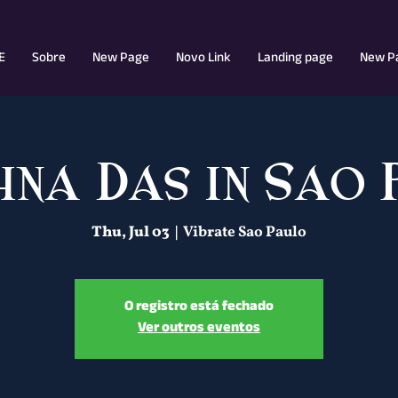
E
Sobre
New Page
Novo Link
Landing page
New P
hna Das in Sao 
Thu, Jul 03
  |  
Vibrate Sao Paulo
O registro está fechado
Ver outros eventos