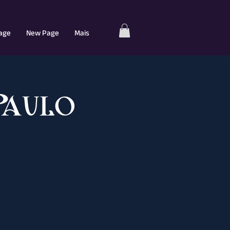
age
New Page
Mais
Paulo