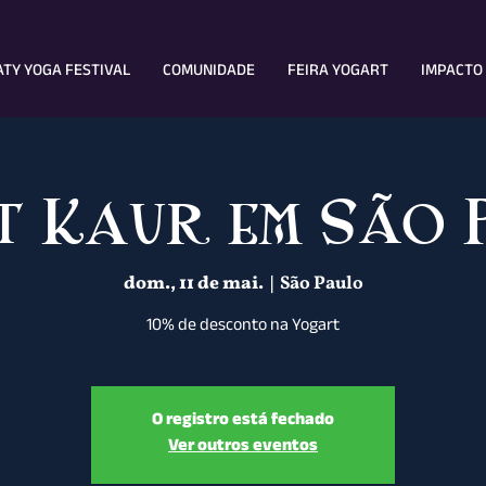
TY YOGA FESTIVAL
COMUNIDADE
FEIRA YOGART
IMPACTO 
t Kaur em São 
dom., 11 de mai.
  |  
São Paulo
10% de desconto na Yogart
O registro está fechado
Ver outros eventos