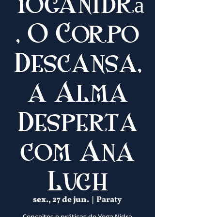
Yoganidrā
, O Corpo
Descansa,
a Alma
Desperta
com Ana
Lugh
sex., 27 de jun.
  |  
Paraty