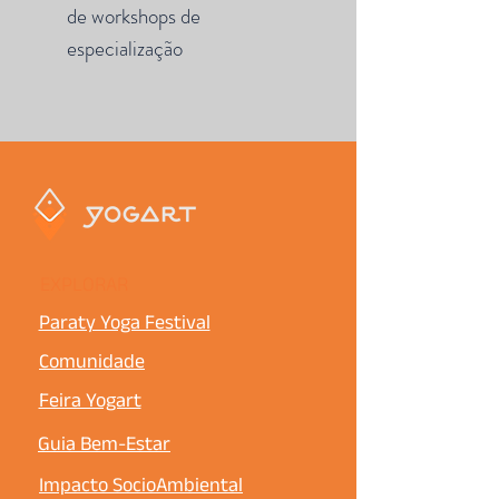
de workshops de
especialização
EXPLORAR
Paraty Yoga Festival
Comunidade
Feira Yogart
Guia Bem-Estar
Impacto SocioAmbiental