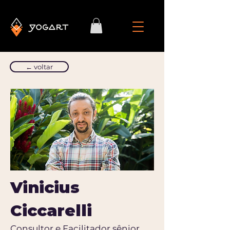
← voltar
Vinicius
Ciccarelli
Consultor e Facilitador sênior,