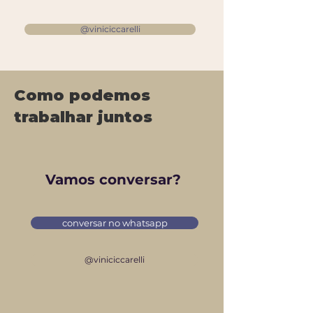
@viniciccarelli
Como podemos
trabalhar juntos
Vamos conversar?
conversar no whatsapp
@viniciccarelli