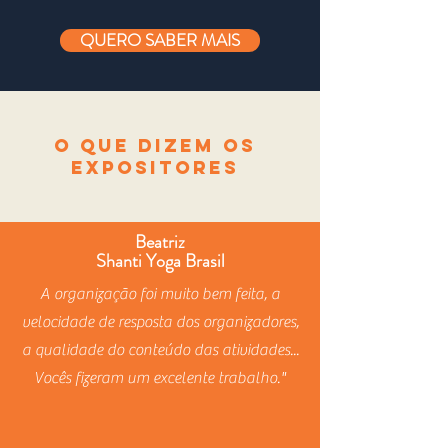
QUERO SABER MAIS
O QUE DIZEM OS
EXPOSITORES
Beatriz
Shanti Yoga Brasil
A organização foi muito bem feita, a
velocidade de resposta dos organizadores,
a qualidade do conteúdo das atividades...
Vocês fizeram um excelente trabalho."