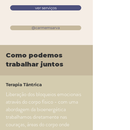
ver serviços
@carmemsarva
Como podemos
trabalhar juntos
Terapia Tântrica
Liberação dos bloqueios emocionais
através do corpo físico - com uma
abordagem da bioenergética
trabalhamos diretamente nas
couraças, áreas do corpo onde