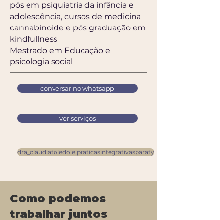
pós em psiquiatria da infância e
adolescência, cursos de medicina
cannabinoide e pós graduação em
kindfullness
Mestrado em Educação e
psicologia social
conversar no whatsapp
ver serviços
dra_claudiatoledo e praticasintegrativasparaty
Como podemos
trabalhar juntos