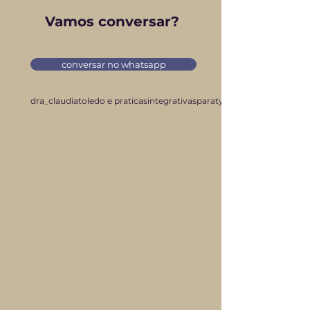
Vamos conversar?
conversar no whatsapp
dra_claudiatoledo e praticasintegrativasparaty