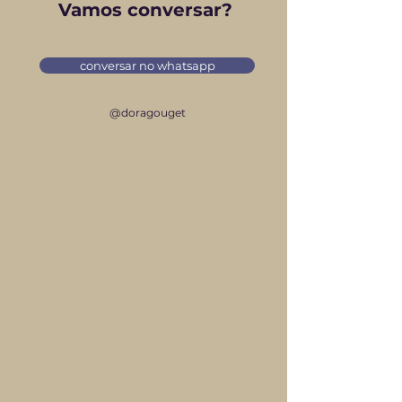
Vamos conversar?
conversar no whatsapp
@doragouget