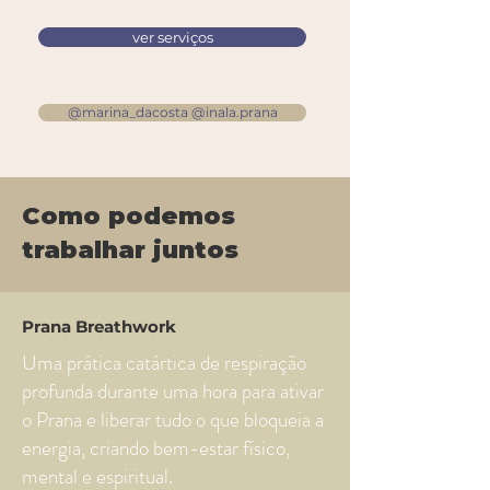
ver serviços
@marina_dacosta @inala.prana
Como podemos
trabalhar juntos
Prana Breathwork
Uma prática catártica de respiração
profunda durante uma hora para ativar
o Prana e liberar tudo o que bloqueia a
energia, criando bem-estar físico,
mental e espiritual.