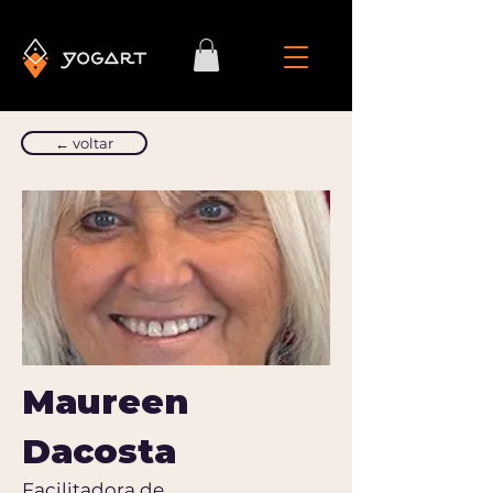
← voltar
Maureen
Dacosta
Facilitadora de