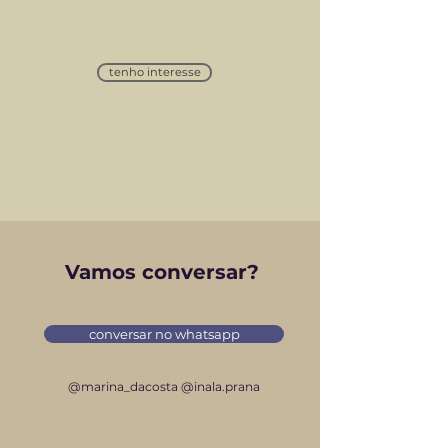
tenho interesse
Vamos conversar?
conversar no whatsapp
@marina_dacosta @inala.prana