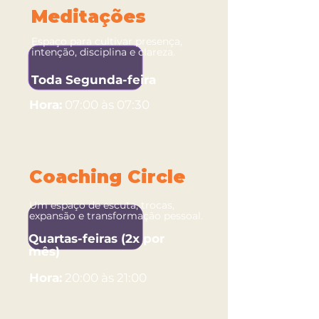
Meditações
Espaço para cultivar presença,
intenção, disciplina e clareza.
Toda Segunda-feira
Hora:
07:00 às 07:30
Coaching Circle
Um espaço de escuta, trocas,
expansão e transformação pessoal.
Quartas-feiras (2x por
mês)
Hora:
20:00 às 21:00