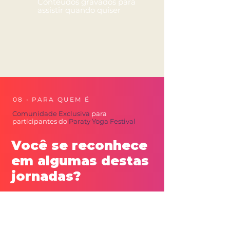
Conteúdos gravados para
assistir quando quiser
08 • PARA QUEM É
Comunidade Exclusiva
para
participantes do
Paraty Yoga Festival
Você se reconhece
em algumas destas
jornadas?
Está começando
e busca um espaço seguro para