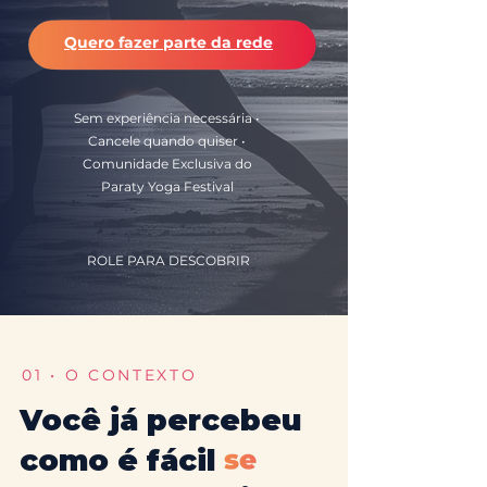
Quero fazer parte da rede
Sem experiência necessária •
Cancele quando quiser •
Comunidade Exclusiva do
Paraty Yoga Festival
ROLE PARA DESCOBRIR
01 • O CONTEXTO
Você já percebeu
como é fácil