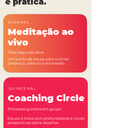
e prática.
SEMANAL
Meditação ao
vivo
Toda segunda-feira
Um ponto de pausa para cultivar
presença, silêncio e reconexão.
QUINZENAL
Coaching Circle
Processos guiados em grupo
Escuta e troca com profundidade e novas
perspectivas sobre desafios.