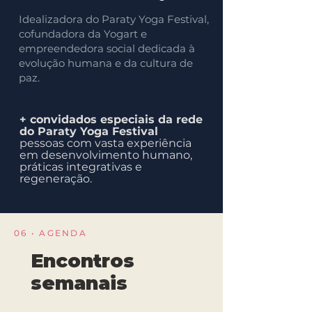
Idealizadora do Paraty Yoga Festival,
cofundadora da Yogart e
empreendedora social dedicada à
evolução humana e da cultura de
paz.
+ convidados especiais da rede
do Paraty Yoga Festival
pessoas com vasta experiência
em desenvolvimento humano,
práticas integrativas e
regeneração.
06 • AGENDA
Encontros
semanais