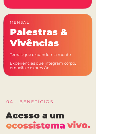
MENSAL
Palestras &
Vivências
Temas que expandem a mente
Experiências que integram corpo,
emoção e expressão.
04 • BENEFÍCIOS
Acesso a um