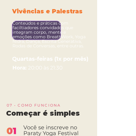
Vivências e Palestras
Conteúdos e práticas com
faciltiadores convidados que
integram corpo, mente e
emoções como BreathWork, Yoga
Nidra, Dança, Escrita Generativa,
Rodas de Conversas, entre outras.
Quartas-feiras (1x por mês)
Hora:
20:00 às 21:30
07 • COMO FUNCIONA
Começar é simples
Você se inscreve no
Paraty Yoga Festival