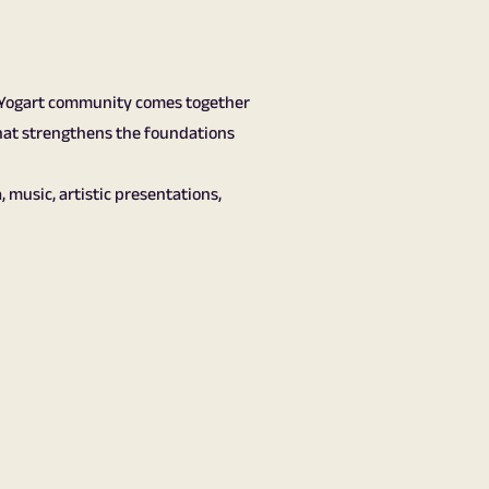
ire Yogart community comes together
that strengthens the foundations
, music, artistic presentations,