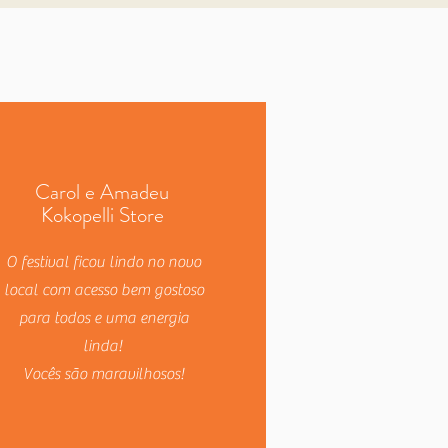
Carol e Amadeu
Kokopelli Store
O festival ficou lindo no novo
local com acesso bem gostoso
para todos e uma energia
linda!
Vocês são maravilhosos!