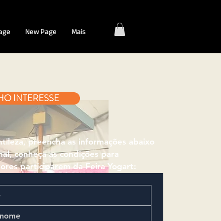
age
New Page
Mais
HO INTERESSE
tileza, preencha as informações abaixo
inal, conheça as condições para
ores participarem da Feira Yogart: