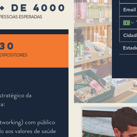
+ de 4000
PESSOAS ESPERADAS
30
Estad
EXPOSITORES
stratégico da
a:​
etworking) com público
do aos valores de saúde