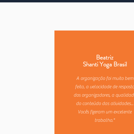
Beatriz
Shanti Yoga Brasil
A organização foi muito bem
feita, a velocidade de respost
dos organizadores, a qualidad
do conteúdo das atividades...
Vocês fizeram um excelente
trabalho."