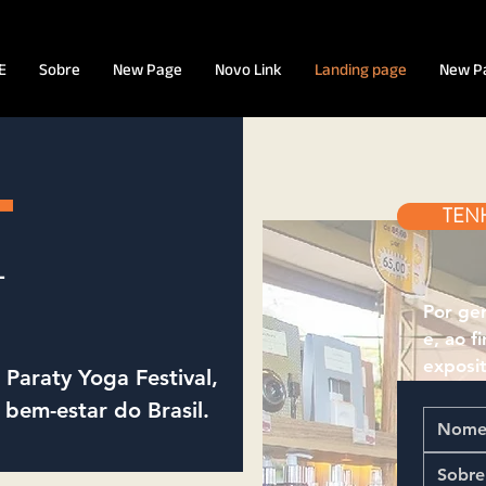
E
Sobre
New Page
Novo Link
Landing page
New P
T
TEN
L
Por gen
e, ao f
exposit
Paraty Yoga Festival,
 bem-estar do Brasil.