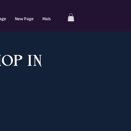
age
New Page
Mais
op in