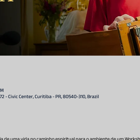
PM
 72 - Civic Center, Curitiba - PR, 80540-310, Brazil
ia de uma vida no caminho espiritual para o ambiente de um Worksho