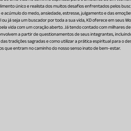
imento único e realista dos muitos desafios enfrentados pelos bus
o e acúmulo do medo, ansiedade, estresse, julgamento e das emoções
ual ou já seja um buscador por toda a sua vida, KD oferece em seus W
pela vida com um coração aberto. Já tendo contado com milhares de 
volvem a partir de questionamentos de seus integrantes, incluindo 
s das tradições sagradas e como utilizar a prática espiritual para o 
los que entram no caminho do nosso senso inato de bem-estar.