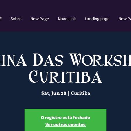
E
Sobre
New Page
Novo Link
Landing page
New P
hna Das Worksh
Curitiba
Sat, Jun 28
  |  
Curitiba
O registro está fechado
Ver outros eventos