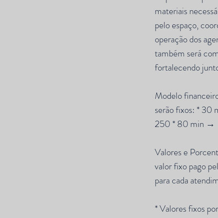
materiais necessá
pelo espaço, coor
operação dos age
também será comp
fortalecendo junt
Modelo financeiro
serão fixos: * 3
250 * 80 min →
Valores e Porcen
valor fixo pago p
para cada atendim
* Valores fixos po