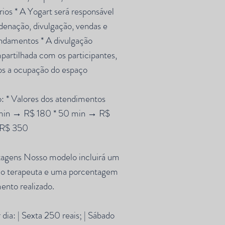
rios * A Yogart será responsável
denação, divulgação, vendas e
ndamentos * A divulgação
artilhada com os participantes,
os a ocupação do espaço
: * Valores dos atendimentos
0 min → R$ 180 * 50 min → R$
 R$ 350
tagens Nosso modelo incluirá um
elo terapeuta e uma porcentagem
ento realizado.
r dia: | Sexta 250 reais; | Sábado