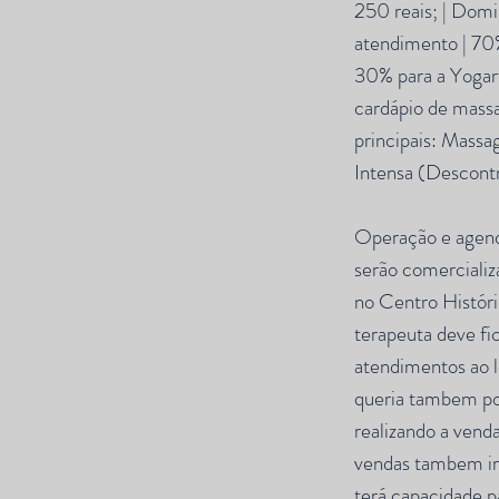
250 reais; | Domi
atendimento | 70%
30% para a Yogar
cardápio de mass
principais: Mass
Intensa (Descontr
Operação e agen
serão comercializa
no Centro Histór
terapeuta deve fic
atendimentos ao l
queria tambem pode
realizando a vend
vendas tambem irá 
terá capacidade p