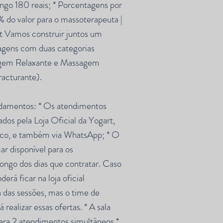
ngo 180 reais; * Porcentagens por
 do valor para o massoterapeuta |
t Vamos construir juntos um
agens com duas categorias
agem Relaxante e Massagem
acturante).
damentos: * Os atendimentos
dos pela Loja Oficial da Yogart,
ico, e também via WhatsApp; * O
ar disponível para os
ongo dos dias que contratar. Caso
rá ficar na loja oficial
a das sessões, mas o time de
realizar essas ofertas. * A sala
ara 2 atendimentos simultâneos *