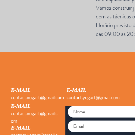
Vamos construir 
com as técnicas o
Horário previsto 
das 09:00 as 20:
E-MAIL
E-MAIL
contact.yogart@gmail.com
contact.yogart@gmail.com
E-MAIL
contact.yogart@gmail.c
om
E-MAIL