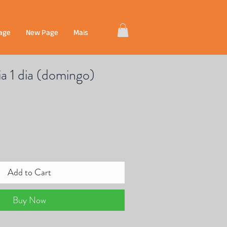
age
New Page
Mais
a 1 dia (domingo)
Add to Cart
Buy Now