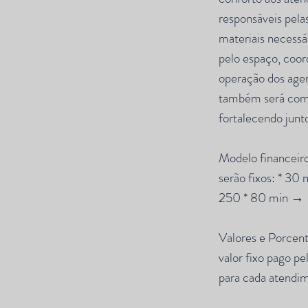
responsáveis pelas
materiais necessá
pelo espaço, coor
operação dos age
também será comp
fortalecendo junt
Modelo financeiro
serão fixos: * 3
250 * 80 min →
Valores e Porcen
valor fixo pago p
para cada atendim