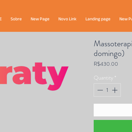
E
Sobre
New Page
Novo Link
Landing page
New P
Massoterapia
domingo)
Price
R$430.00
Quantity
*