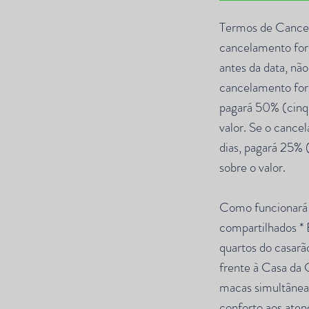
Termos de Cance
cancelamento for 
antes da data, nã
cancelamento for 
pagará 50% (cinq
valor. Se o cance
dias, pagará 25% 
sobre o valor.
Como funcionará 
compartilhados *
quartos do casarã
frente à Casa da 
macas simultâneas
conforto aos aten