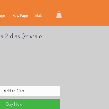
age
New Page
Mais
 2 dias (sexta e
Add to Cart
Buy Now