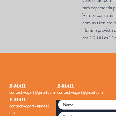
vendas tambem irá 
terá capacidade p
Vamos construir 
com as técnicas o
Horário previsto 
das 09:00 as 20:
E-MAIL
E-MAIL
contact.yogart@gmail.com
contact.yogart@gmail.com
E-MAIL
contact.yogart@gmail.c
om