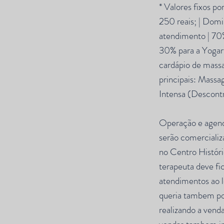
* Valores fixos po
250 reais; | Domi
atendimento | 70%
30% para a Yogar
cardápio de mass
principais: Mass
Intensa (Descontr
Operação e agen
serão comercializa
no Centro Histór
terapeuta deve fic
atendimentos ao l
queria tambem pode
realizando a vend