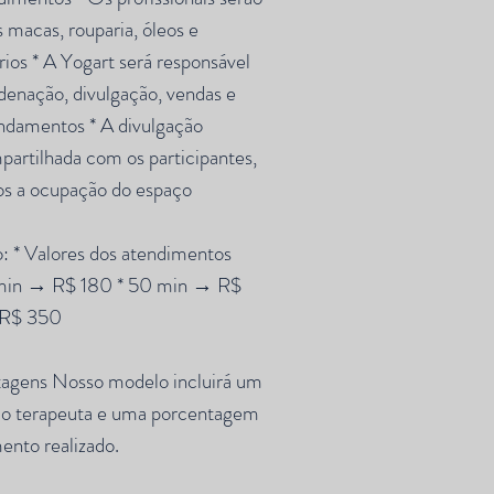
 macas, rouparia, óleos e
rios * A Yogart será responsável
denação, divulgação, vendas e
ndamentos * A divulgação
artilhada com os participantes,
os a ocupação do espaço
: * Valores dos atendimentos
0 min → R$ 180 * 50 min → R$
 R$ 350
tagens Nosso modelo incluirá um
elo terapeuta e uma porcentagem
ento realizado.