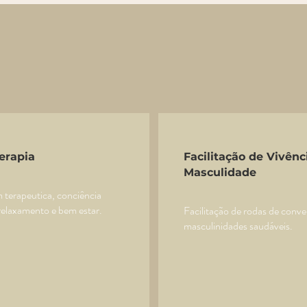
erapia
Facilitação de Vivênc
Masculidade
terapeutica, conciência
relaxamento e bem estar.
Facilitação de rodas de conve
masculinidades saudáveis.