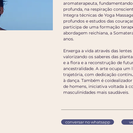
aromaterapeuta, fundamentando s
profunda, na respiração conscient
Integra técnicas de Yoga Massag
profundos e estudos das couraça
participa de uma formação terap
abordagem reichiana, a Somatera
anos.
Enxerga a vida através das lentes
valorizando os saberes das plant
e a flora e a reconstrução de futu
ancestralidade. A arte ocupa um 
trajetória, com dedicação contínu
à dança. Também é coidealizador 
de homens, iniciativa voltada à c
masculinidades mais saudáveis.
conversar no whatsapp
ve