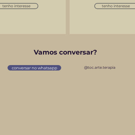
tenho interesse
tenho interesse
Vamos conversar?
@toc.arte.terapia
conversar no whatsapp