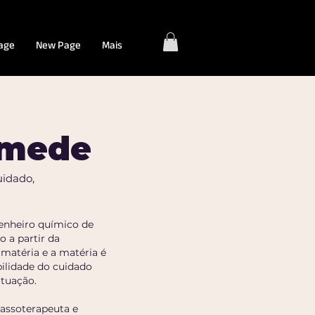
age
New Page
Mais
amede
uidado,
genheiro químico de
 a partir da
matéria e a matéria é
bilidade do cuidado
atuação.
assoterapeuta e