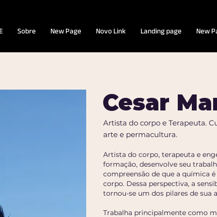
E
Sobre
New Page
Novo Link
Landing page
New P
Cesar M
Artista do corpo e Terapeuta. C
arte e permacultura.
Artista do corpo, terapeuta e en
formação, desenvolve seu trabalho
compreensão de que a química é 
corpo. Dessa perspectiva, a sensi
tornou-se um dos pilares de sua 
Trabalha principalmente como m