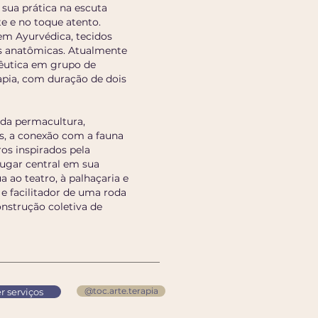
ua prática na escuta
e e no toque atento.
em Ayurvédica, tecidos
s anatômicas. Atualmente
êutica em grupo de
pia, com duração de dois
 da permacultura,
as, a conexão com a fauna
ros inspirados pela
lugar central em sua
a ao teatro, à palhaçaria e
e facilitador de uma roda
onstrução coletiva de
@toc.arte.terapia
r serviços