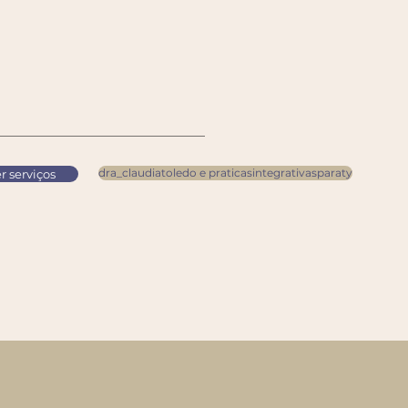
dra_claudiatoledo e praticasintegrativasparaty
r serviços