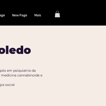
age
New Page
Mais
oledo
pós em psiquiatria da
de medicina cannabinoide e
ia social