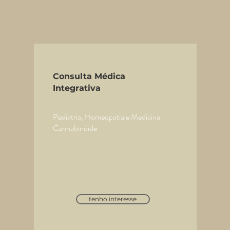
Consulta Médica
Integrativa
Pediatria, Homeopatia e Medicina
Cannabinóide
tenho interesse