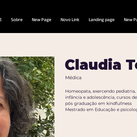
E
Sobre
New Page
Novo Link
Landing page
New P
Claudia T
Médica
Homeopata, exercendo pediatria, 
infância e adolescência, cursos 
pós graduação em kindfullness
Mestrado em Educação e psicolog