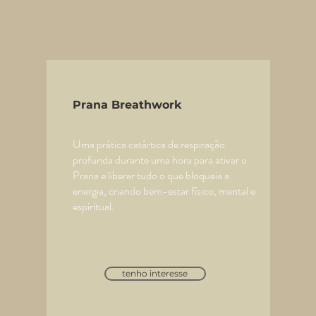
Prana Breathwork
Uma prática catártica de respiração
profunda durante uma hora para ativar o
Prana e liberar tudo o que bloqueia a
energia, criando bem-estar físico, mental e
espiritual.
tenho interesse