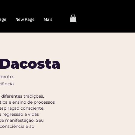
age
New Page
Mais
Dacosta
mento,
iência
diferentes tradições,
tica e ensino de processos
spiração consciente,
e regressão a vidas
 de manifestação. Seu
 consciência e ao