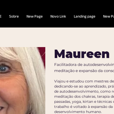
E
Sobre
New Page
Novo Link
Landing page
New P
Maureen 
Facilitadora de autodesenvolvi
meditação e expansão da consc
Viajou e estudou com mestres de 
dedicando-se ao aprendizado, prá
de autodesenvolvimento, como re
meditação dos chakras, terapia d
passadas, yoga, kirtan e técnicas
trabalho é voltado à expansão da
desenvolvimento humano.