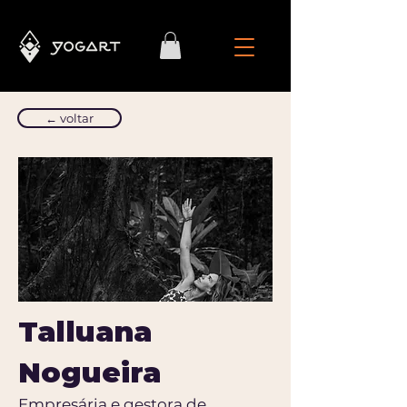
← voltar
Talluana
Nogueira
Empresária e gestora de