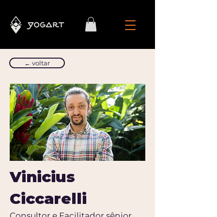
← voltar
Vinicius
Ciccarelli
Consultor e Facilitador sênior,