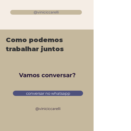
@viniciccarelli
Como podemos
trabalhar juntos
Vamos conversar?
conversar no whatsapp
@viniciccarelli